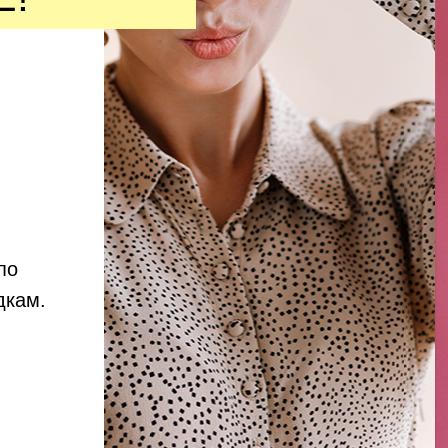
по
дкам.